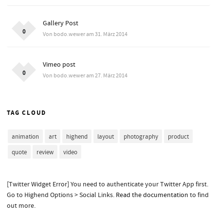
Gallery Post
0
Von bodo.wewer am 31. März 2014
Vimeo post
0
Von bodo.wewer am 27. März 2014
TAG CLOUD
animation
art
highend
layout
photography
product
quote
review
video
[Twitter Widget Error] You need to authenticate your Twitter App first.
Go to Highend Options > Social Links.
Read the documentation
to find
out more.