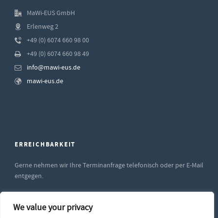
MaWi-EUS GmbH
Erlenweg 2
+49 (0) 6074 660 98 00
+49 (0) 6074 660 98 49
info@mawi-eus.de
mawi-eus.de
ERREICHBARKEIT
Gerne nehmen wir Ihre Terminanfrage telefonisch oder per E-Mail
entgegen.
Unsere Supportzeiten sind
We value your privacy
Montag bis Freitag