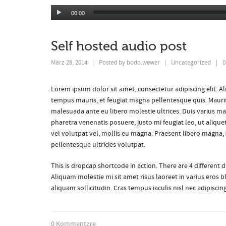
00:00
Self hosted audio post
März 28, 2014
|
Posted by
bodo.wewer
Uncategorized
|
0
|
Lorem ipsum dolor sit amet, consectetur adipiscing elit. 
tempus mauris, et feugiat magna pellentesque quis. Mauris i
malesuada ante eu libero molestie ultrices. Duis varius mat
pharetra venenatis posuere, justo mi feugiat leo, ut aliqu
vel volutpat vel, mollis eu magna. Praesent libero magna, v
pellentesque ultricies volutpat.
This is dropcap shortcode in action. There are 4 different 
Aliquam molestie mi sit amet risus laoreet in varius eros b
aliquam sollicitudin. Cras tempus iaculis nisl nec adipisci
0 Kommentare