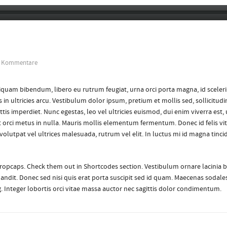
 Kommentare
Aliquam bibendum, libero eu rutrum feugiat, urna orci porta magna, id scele
n ultricies arcu. Vestibulum dolor ipsum, pretium et mollis sed, sollicitudi
tis imperdiet. Nunc egestas, leo vel ultricies euismod, dui enim viverra est
et orci metus in nulla. Mauris mollis elementum fermentum. Donec id felis v
olutpat vel ultrices malesuada, rutrum vel elit. In luctus mi id magna tincidu
dropcaps. Check them out in Shortcodes section. Vestibulum ornare lacinia bl
landit. Donec sed nisi quis erat porta suscipit sed id quam. Maecenas sodales 
ng. Integer lobortis orci vitae massa auctor nec sagittis dolor condimentum.