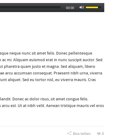
00:00
risque neque nunc sit amet felis. Donec pellentesque
n ac mi. Aliquam euismod erat in nunc suscipit auctor. Sed
, ut pharetra quam justo et magna. Sed aliquam, libero
itae arcu accumsan consequat. Praesent nibh urna, viverra
nt aliquet. Sed eu tortor nisl, eu viverra mauris. Cras
andit. Donec ac dolor risus, sit amet congue felis.
arcu est. Ut at nibh velit. Aenean tristique mauris vel eros
Box teilen
0