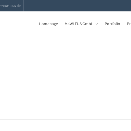
@mawi-eus.de
Homepage
MaWi-EUS GmbH
Portfolio
Pr
Audio Player
Upload self hosted audio