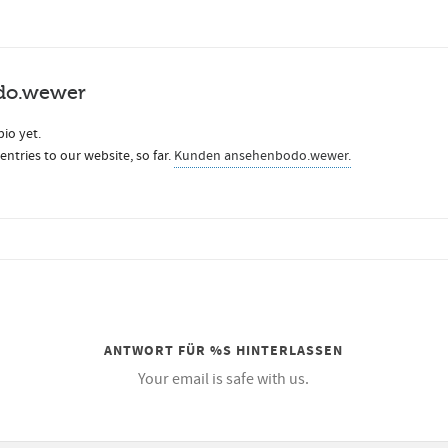
do.wewer
bio yet.
ntries to our website, so far.
Kunden ansehen
bodo.wewer.
ANTWORT FÜR %S HINTERLASSEN
Your email is safe with us.