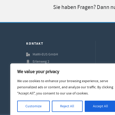
Sie haben Fragen? Dann nu
KONTAKT
MaWi-EUS GmbH
Erlenweg 2
+49 (0) 6074 660 98 00
We value your privacy
+49 (0) 6074 660 98 49
We use cookies to enhance your browsing experience, serve
info@mawi-eus.de
personalized ads or content, and analyze our traffic. By clicking
mawi-eus.de
"Accept All", you consent to our use of cookies.
Customize
Reject All
Accept All