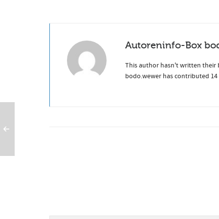
Autoreninfo-Box
bo
This author hasn't written their 
bodo.wewer
has contributed 14 e