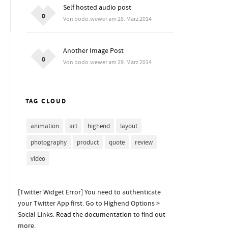
Self hosted audio post
0
Von bodo.wewer am 28. März 2014
Another Image Post
0
Von bodo.wewer am 29. März 2014
TAG CLOUD
animation
art
highend
layout
photography
product
quote
review
video
[Twitter Widget Error] You need to authenticate
your Twitter App first. Go to Highend Options >
Social Links.
Read the documentation
to find out
more.