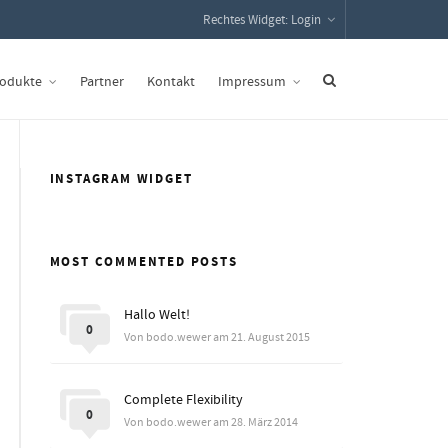
Rechtes Widget: Login
odukte
Partner
Kontakt
Impressum
INSTAGRAM WIDGET
MOST COMMENTED POSTS
Hallo Welt!
0
Von bodo.wewer am 21. August 2015
Complete Flexibility
0
Von bodo.wewer am 28. März 2014