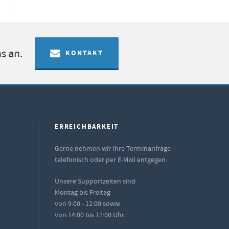
s an.
KONTAKT
ERREICHBARKEIT
Gerne nehmen wir Ihre Terminanfrage
telefonisch oder per E-Mail entgegen.
Unsere Supportzeiten sind
Montag bis Freitag
von 9:00 - 12:00 sowie
von 14:00 bis 17:00 Uhr