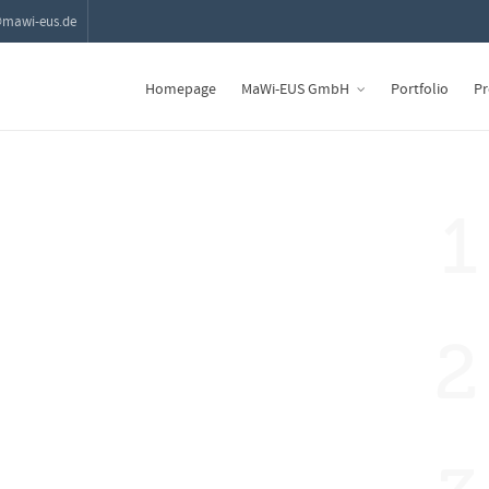
@mawi-eus.de
Homepage
MaWi-EUS GmbH
Portfolio
Pr
1
2