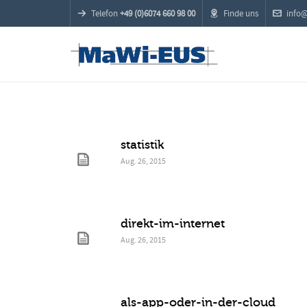
Telefon
+49 (0)6074 660 98 00
Finde uns
info
statistik
Aug. 26, 2015
direkt-im-internet
Aug. 26, 2015
als-app-oder-in-der-cloud