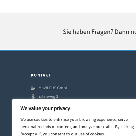
Sie haben Fragen? Dann nu
KONTAKT
MaWi-EUS GmbH
Erlenweg 2
+49 (0) 6074 660 98 00
We value your privacy
+49 (0) 6074 660 98 49
We use cookies to enhance your browsing experience, serve
info@mawi-eus.de
personalized ads or content, and analyze our traffic. By clicking
mawi-eus.de
"Accept All", you consent to our use of cookies.