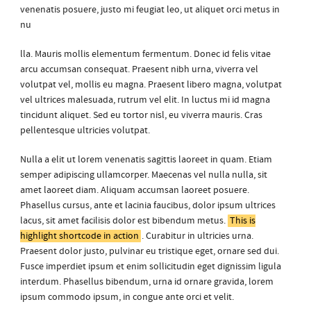
venenatis posuere, justo mi feugiat leo, ut aliquet orci metus in
nu
lla. Mauris mollis elementum fermentum. Donec id felis vitae
arcu accumsan consequat. Praesent nibh urna, viverra vel
volutpat vel, mollis eu magna. Praesent libero magna, volutpat
vel ultrices malesuada, rutrum vel elit. In luctus mi id magna
tincidunt aliquet. Sed eu tortor nisl, eu viverra mauris. Cras
pellentesque ultricies volutpat.
Nulla a elit ut lorem venenatis sagittis laoreet in quam. Etiam
semper adipiscing ullamcorper. Maecenas vel nulla nulla, sit
amet laoreet diam. Aliquam accumsan laoreet posuere.
Phasellus cursus, ante et lacinia faucibus, dolor ipsum ultrices
lacus, sit amet facilisis dolor est bibendum metus.
This is
highlight shortcode in action
. Curabitur in ultricies urna.
Praesent dolor justo, pulvinar eu tristique eget, ornare sed dui.
Fusce imperdiet ipsum et enim sollicitudin eget dignissim ligula
interdum. Phasellus bibendum, urna id ornare gravida, lorem
ipsum commodo ipsum, in congue ante orci et velit.