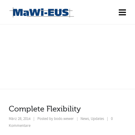
Fullwidth Layout
Give your posts enough space
Complete Flexibility
März 28, 2014
|
Posted by
bodo.wewer
News
,
Updates
|
0
|
Kommentare