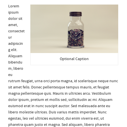
Lorem
ipsum
dolor sit
amet,
consectet
ur
adipiscin
g elit.
Aliquam
Optional Caption
bibendu
m, libero
eu
rutrum feugiat, urna orci porta magna, id scelerisque neque nunc
sit amet felis. Donec pellentesque tempus mauris, et feugiat
magna pellentesque quis. Mauris in ultricies arcu. Vestibulum
dolor ipsum, pretium et mollis sed, sollicitudin ac mi. Aliquam
euismod erat in nunc suscipit auctor. Sed malesuada ante eu
libero molestie ultrices. Duis varius mattis imperdiet. Nunc
egestas, leo vel ultricies euismod, dui enim viverra est, ut
pharetra quam justo et magna. Sed aliquam, libero pharetra