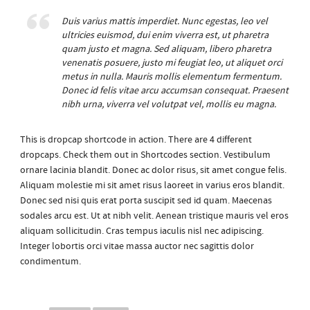
Duis varius mattis imperdiet. Nunc egestas, leo vel
ultricies euismod, dui enim viverra est, ut pharetra
quam justo et magna. Sed aliquam, libero pharetra
venenatis posuere, justo mi feugiat leo, ut aliquet orci
metus in nulla. Mauris mollis elementum fermentum.
Donec id felis vitae arcu accumsan consequat. Praesent
nibh urna, viverra vel volutpat vel, mollis eu magna.
This is dropcap shortcode in action. There are 4 different
dropcaps. Check them out in Shortcodes section. Vestibulum
ornare lacinia blandit. Donec ac dolor risus, sit amet congue felis.
Aliquam molestie mi sit amet risus laoreet in varius eros blandit.
Donec sed nisi quis erat porta suscipit sed id quam. Maecenas
sodales arcu est. Ut at nibh velit. Aenean tristique mauris vel eros
aliquam sollicitudin. Cras tempus iaculis nisl nec adipiscing.
Integer lobortis orci vitae massa auctor nec sagittis dolor
condimentum.