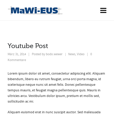
Youtube Post
März 31, 2014
|
Posted by
bodo.wewer
News
,
Video
|
0
|
Kommentare
Lorem ipsum dolor sit amet, consectetur adipiscing elit. Aliquam
bibendum, libero eu rutrum feugiat, urna orci porta magna, id
scelerisque neque nunc sit amet felis. Donec pellentesque
tempus mauris, et feugiat magna pellentesque quis. Mauris in
ultricies arcu. Vestibulum dolor ipsum, pretium et mollis sed,
sollicitudin ac mi.
Aliquam euismod erat in nunc suscipit auctor. Sed malesuada