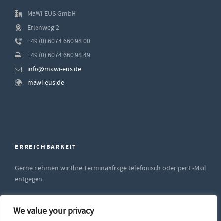
MaWi-EUS GmbH
Erlenweg 2
+49 (0) 6074 660 98 00
+49 (0) 6074 660 98 49
info@mawi-eus.de
mawi-eus.de
ERREICHBARKEIT
Gerne nehmen wir Ihre Terminanfrage telefonisch oder per E-Mail
entgegen.
Unsere Supportzeiten sind
We value your privacy
Montag bis Freitag