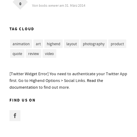
0
Von bodo.wewer am 31. März 2014
TAG CLOUD
animation
art
highend
layout
photography
product
quote
review
video
[Twitter Widget Error] You need to authenticate your Twitter App
first. Go to Highend Options > Social Links.
Read the
documentation
to find out more.
FIND US ON